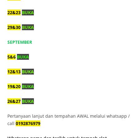
22&23
BUKA
29&30
BUKA
SEPTEMBER
5&6
BUKA
12&13
BUKA
19&20
BUKA
26&27
BUKA
Pertanyaan lanjut dan tempahan AWAL melalui whatsapp /
call
0192876979