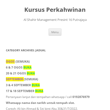
Skip
to
Kursus Perkahwinan
content
Al Shahir Management Presint 16 Putrajaya
Menu
CATEGORY ARCHIVES:
JADUAL
OGOS
(SEMUKA)
6 & 7 OGOS
BUKA
20 & 21 OGOS
BUKA
SEPTEMBER
(SEMUKA)
3 & 4 SEPTEMBER
BUKA
17 & 18 SEPTEMBER
BUKA
Pertanyaan lanjut dan tempahan whatsapp / call
0192876979
Whatsapp nama dan tarikh untuk tempah slot.
Contoh: Ali bin Ahmad & Siti binti Abu 30&31/7/2022.