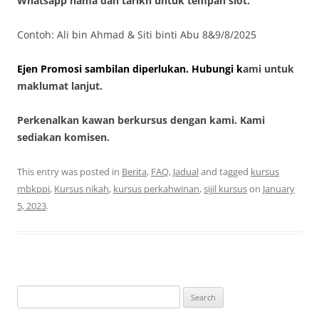
Whatsapp nama dan tarikh untuk tempah slot.
Contoh: Ali bin Ahmad & Siti binti Abu 8&9/8/2025
Ejen Promosi sambilan diperlukan. Hubungi k
ami untuk
maklumat lanjut.
Perkenalkan kawan berkursus dengan kami. Kami
sediakan komisen.
This entry was posted in
Berita
,
FAQ
,
Jadual
and tagged
kursus
mbkppi
,
Kursus nikah
,
kursus perkahwinan
,
sijil kursus
on
January
5, 2023
.
Search
for: