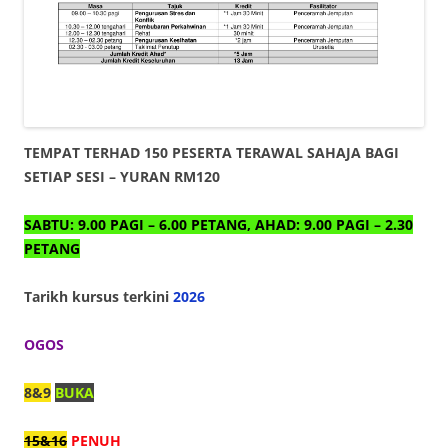
TEMPAT TERHAD 150 PESERTA TERAWAL SAHAJA BAGI
SETIAP SESI – YURAN RM120
SABTU: 9.00 PAGI – 6.00 PETANG, AHAD: 9.00 PAGI – 2.30
PETANG
Tarikh kursus
terkini
2026
OGOS
8&9
BUKA
15&16
PENUH